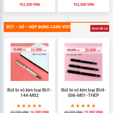
152,000 VNĐ
152,000 VNĐ
BÚT – SỔ – HỘP ĐỰNG CARD VISIT
Xem tất cả
Bút bi vỏ kim loại BU1-
Bút bi vỏ kim loại BU4-
144-M02
006-M01-THEP
32,000 VNĐ
16,000 VNĐ
40,000 VNĐ
20,000 VNĐ