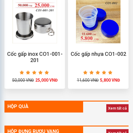
Cốc gấp inox CO1-001-
Cốc gấp nhựa CO1-002
201
50,000 VNĐ
25,000 VNĐ
11,600 VNĐ
5,800 VNĐ
HỘP QUÀ
Xem tất cả
HỘP ĐỰNG RƯỢU VANG