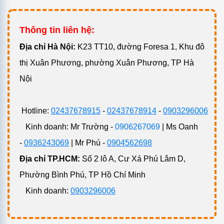
Thông tin liên hệ:
Đ
ịa chỉ Hà Nội:
K23 TT10, đường Foresa 1, Khu đô
Xưởng in thước kẻ học sinh giá rẻ, uy tín nhất
thị Xuân Phương, phường Xuân Phương, TP Hà
1. In thước kẻ học sinh tại Công ty
Nội
Epvina có đặc điểm gì?
Hotline:
02437678915
-
02437678914
-
0903296006
Thước kẻ khắc tên không chỉ là một đồ dùng học sinh
Kinh doanh: Mr Trường -
0906267069
| Ms Oanh
mà nó còn la một món quà vô cùng độc đáo. Những sản
-
0936243069
| Mr Phú -
0904562698
phẩm thước kẻ học sinh với thiết kế lạ mắt, có in những
Địa chỉ TP.HCM:
Số 2 lô A, Cư Xá Phú Lâm D,
thông điệp ý nghĩa sẽ tạo được sự chú ý đối với người
Phường Bình Phú, TP Hồ Chí Minh
sử dụng. Qua đó góp phần quảng bá thương hiệu doanh
Kinh doanh:
0903296006
nghiệp tiếp cận được với nhiều người hơn.
Hiểu được điều đó, Epvina chuyên cung cấp các loại