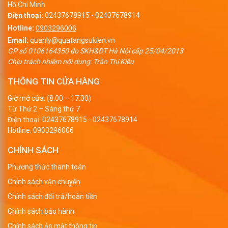
Hồ Chí Minh
Với mục đích để làm quà tặng khuyến mãi nhiều doanh
Điện thoại:
02437678915
-
02437678914
nghiệp chọn phương pháp in thước kẻ để quảng cáo.
Hotline:
0903296006
Email:
quanly@quatangsukien.vn
Với hệ thống xưởng in được đầu tư đầy đủ các máy
GP số 0106164350 do SKH&ĐT Hà Nội cấp 25/04/2013
Chịu trách nhiệm nội dung: Trần Thị Kiều
móc công nghệ tiên tiến hiện đại nhất hiện nay, Epvina
THÔNG TIN CỬA HÀNG
cung cấp đa dạng các mẫu mã với nhiều sự lựa chọn
Giờ mở cửa: (8:00 – 17:30)
phương pháp in khác nhau, tạo nên sự độc đáo cho từng
Từ Thứ 2 – Sáng thứ 7
sản phẩm. Với mỗi chất liệu của thước kẻ sẽ có các
Điện thoại:
02437678915
-
02437678914
Hotline:
0903296006
phương pháp in phù hợp, tiêu biểu như:
CHÍNH SÁCH
In lưới
Phương thức thanh toán
In UV
Chính sách vận chuyển
In tampon
Chính sách đổi trả/hoàn tiền
Khắc laser
Chính sách bảo hành
Chính sách ảo mật thông tin