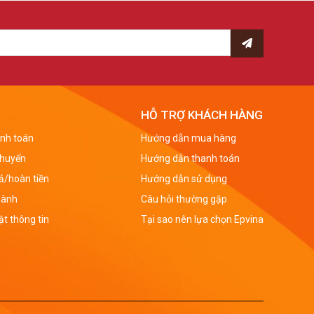
on cháu trước công lao sinh thành, dưỡng dục của
đã tận tình truyền dạy kiến thức, cho ta hành trang
 sự chỉ bảo, nâng đỡ của sếp trong công việc. Đồng
HỖ TRỢ KHÁCH HÀNG
nh toán
Hướng dẫn mua hàng
anh nghiệp trong khoảng thời gian qua. Tăng cường
chuyển
Hướng dẫn thanh toán
á hình ảnh công ty.
rả/hoàn tiền
Hướng dẫn sử dụng
ng như cảm ơn vì sự giúp đỡ của họ dành cho bạn.
hành
Câu hỏi thường gặp
ỏe.
t thông tin
Tại sao nên lựa chọn Epvina