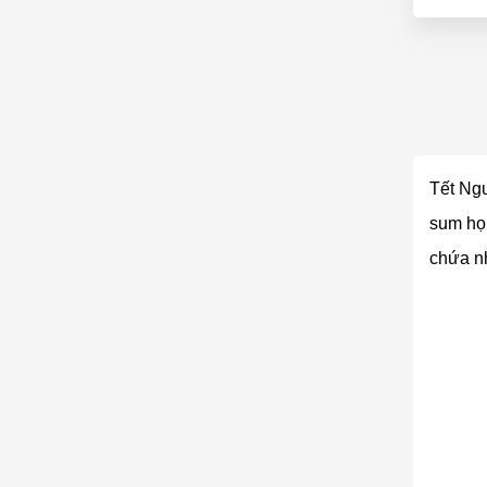
Tết Ngu
sum họp
chứa nh