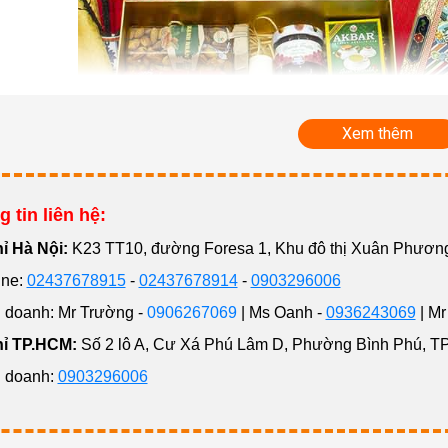
Xem thêm
 tin liên hệ:
hỉ Hà Nội:
K23 TT10, đường Foresa 1, Khu đô thị Xuân Phươ
ne:
02437678915
-
02437678914
-
0903296006
Văn hóa tặng quà Tết được người Việt lưu truyền t
doanh: Mr Trường -
0906267069
| Ms Oanh -
0936243069
| Mr
nghĩa của việc tặng quà Tết trong văn hóa ngườ
hỉ TP.HCM:
Số 2 lô A, Cư Xá Phú Lâm D, Phường Bình Phú, T
 doanh:
0903296006
à ngày Tết là nét đẹp trong văn hóa truyền thống được lưu giữ
ăm mới và gửi gắm tâm tư, tình cảm của người tặng dành cho 