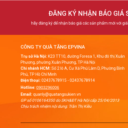
Đ
ĐĂNG KÝ NHẬN BÁO GIÁ
b
Đ
hãy đăng ký để nhận báo giá các sản phẩm mới với giá 
b
Đ
CÔNG TY QUÀ TẶNG EPVINA
t
Trụ sở Hà Nội:
K23 TT10, đường Foresa 1, Khu đô thị Xuân
Đ
Phương, phường Xuân Phương, TP Hà Nội
Chi nhánh HCM:
Số 2 lô A, Cư Xá Phú Lâm D, Phường Bình
t
Phú, TP Hồ Chí Minh
Đ
Điện thoại:
02437678915
-
02437678914
C
Hotline:
0903296006
Email:
quanly@quatangsukien.vn
GP số 0106164350 do SKH&ĐT Hà Nội cấp 25/04/2013
Chịu trách nhiệm nội dung: Trần Thị Kiều