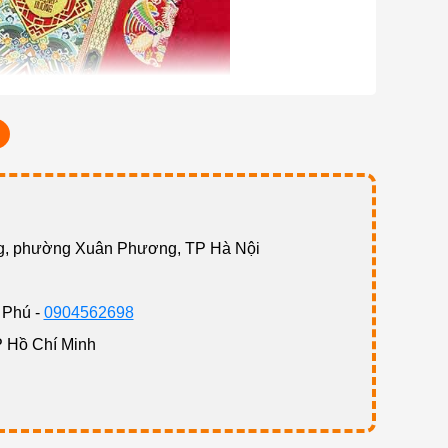
ng, phường Xuân Phương, TP Hà Nội
ừ thế hệ trước sang thế hệ sau
 Phú -
0904562698
i Việt
P Hồ Chí Minh
 bao đời nay của người Việt. Nó thay cho lời chúc
người nhận.