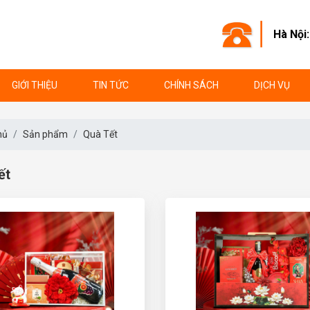
Hà Nội
GIỚI THIỆU
TIN TỨC
CHÍNH SÁCH
DỊCH VỤ
hủ
Sản phẩm
Quà Tết
ết