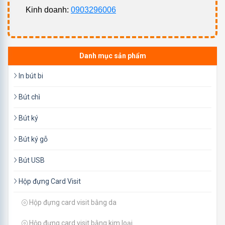
Sản phẩm của chúng tôi rất đa dạng, độc đáo và giàu sức
Kinh doanh:
0903296006
sáng tạo, luôn mang đến những trải nghiệm thoải mái cho
khách hàng. Bên cạnh đó các chất liệu để tạo lên sản
phẩm
quà tặng sổ da
đều đảm bảo an toàn cho người dùng và
Danh mục sản phẩm
thân thiên với môi trường.
In bút bi
Bút chì
Bút ký
Bút ký gỗ
Bút USB
Hộp đựng Card Visit
Sổ tay quà tặng ý nghĩa và thiết thực
Hộp đựng card visit bằng da
1. Một số loại sổ tay đẹp được sản xuất tại
Hộp đựng card visit bằng kim loại