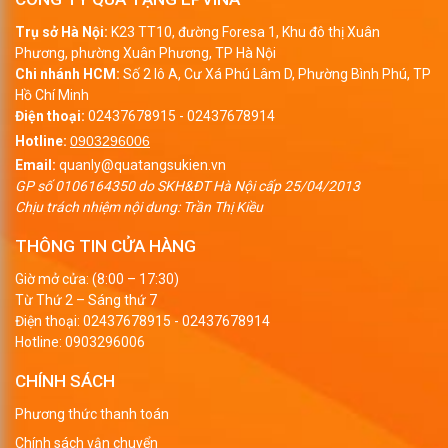
gài, sổ gáy dán, sổ gáy ghim…
Trụ sở Hà Nội:
K23 TT10, đường Foresa 1, Khu đô thị Xuân
Phương, phường Xuân Phương, TP Hà Nội
Các công ty, doanh nghiệp có thể sử dụng các phương pháp in
Chi nhánh HCM:
Số 2 lô A, Cư Xá Phú Lâm D, Phường Bình Phú, TP
Hồ Chí Minh
hiện đại để
in sổ theo yêu cầu
như: in lưới, in lụa, in ép nhũ, dập
Điện thoại:
02437678915
-
02437678914
chìm – nổi… Với về mặt vô cùng thuận tiện của bìa sổ da các
Hotline:
0903296006
bạn có thể in logo, thông điệp, hình ảnh hay bất cứ điều gì theo
Email:
quanly@quatangsukien.vn
ý muốn để truyền đạt tới người dùng.
GP số 0106164350 do SKH&ĐT Hà Nội cấp 25/04/2013
Chịu trách nhiệm nội dung: Trần Thị Kiều
In ấn sổ tay
bằng da phù hợp làm quà tặng cho:
THÔNG TIN CỬA HÀNG
Khách hàng
Giờ mở cửa: (8:00 – 17:30)
Đối tác
Từ Thứ 2 – Sáng thứ 7
Điện thoại:
02437678915
-
02437678914
Sếp
Hotline:
0903296006
Nhân viên công ty…
CHÍNH SÁCH
Hình ảnh sản phẩm
sổ quà tặng
đẹp bìa da:
Phương thức thanh toán
+
Sổ bìa da A4
Chính sách vận chuyển