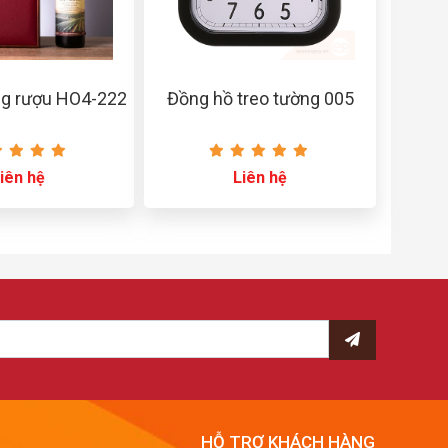
g rượu HO4-222
Đồng hồ treo tường 005
iên hệ
Liên hệ
HỖ TRỢ KHÁCH HÀNG