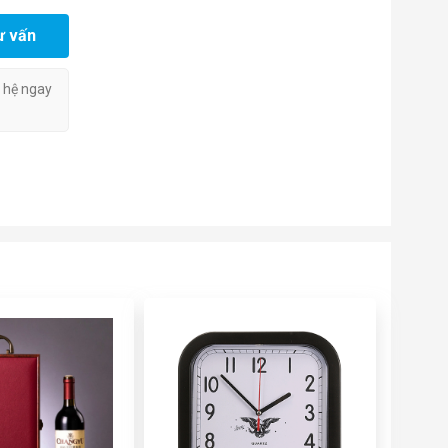
ư vấn
n hệ ngay