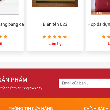
ang bằng da
Biển tên 023
Hộp da đựn
hệ
Liên hệ
L
 SẢN PHẨM
tốt nhất thi trường hiện nay
THÔNG TIN CỬA HÀNG
CHÍNH SÁCH