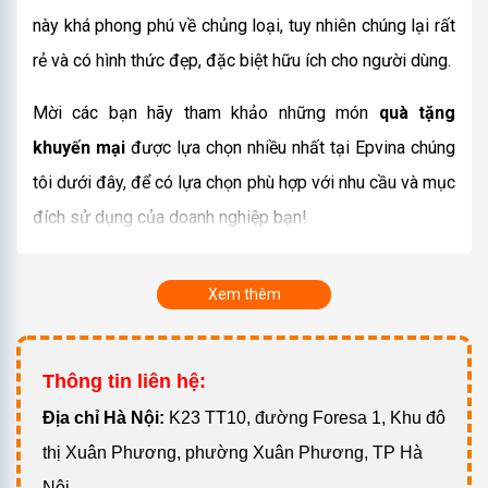
này khá phong phú về chủng loại, tuy nhiên chúng lại rất
rẻ và có hình thức đẹp, đặc biệt hữu ích cho người dùng.
Mời các bạn hãy tham khảo những món
quà tặng
khuyến mại
được lựa chọn nhiều nhất tại Epvina chúng
tôi dưới đây, để có lựa chọn phù hợp với nhu cầu và mục
đích sử dụng của doanh nghiệp bạn!
1. Quà tặng khuyến mãi – Giải pháp
quà tặng quảng cáo thông minh
Xem thêm
nhất hiện nay
Khi bạn vẫn đang còn đắn đo, liệu có nên sử dụng quà
Thông tin liên hệ:
tặng khuyến mãi cho mục đích kinh doanh của doanh
Đ
ịa chỉ Hà Nội:
K23 TT10, đường Foresa 1, Khu đô
nghiệp mình. Thì đây là câu trả lời bạn nên quan tâm
thị Xuân Phương, phường Xuân Phương, TP Hà
nhất lúc này:
Nội