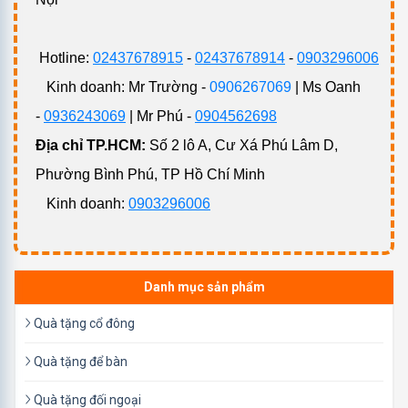
Sử dụng quà tặng khuyến mại hiện đang là
Hotline:
02437678915
-
02437678914
-
0903296006
phương pháp quảng cáo thông minh nhất hiện nay
Kinh doanh: Mr Trường -
0906267069
| Ms Oanh
được nhiều doanh nghiệp lựa chọn
-
0936243069
| Mr Phú -
0904562698
Giúp tăng tính nhận diện thương hiệu cho doanh
Địa chỉ TP.HCM:
Số 2 lô A, Cư Xá Phú Lâm D,
nghiệp của bạn
Phường Bình Phú, TP Hồ Chí Minh
Kích thích sức mua, xúc tiến bán hàng, tăng doanh
Kinh doanh:
0903296006
thu cho doanh nghiệp
Đây cũng là một yếu tố quan trọng giúp quyết định
đến tâm lý của khách hàng chọn mua sản phẩm
Danh mục sản phẩm
của doanh nghiệp bạn
Giúp liên kết món quà tặng với sản phẩm cần bán
Quà tặng cổ đông
tạo sự hấp dẫn cho người mua
Quà tặng để bàn
Tuy nhiên, với mỗi món
quà tặng khuyến mãi giá rẻ
mà
Quà tặng đối ngoại