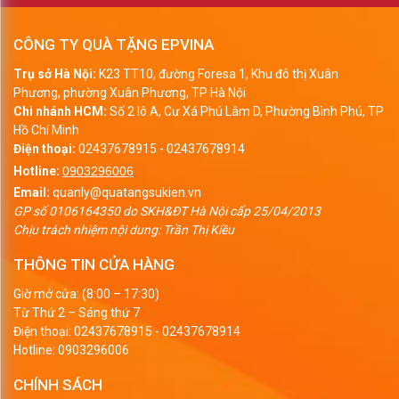
CÔNG TY QUÀ TẶNG EPVINA
Trụ sở Hà Nội:
K23 TT10, đường Foresa 1, Khu đô thị Xuân
Phương, phường Xuân Phương, TP Hà Nội
Chi nhánh HCM:
Số 2 lô A, Cư Xá Phú Lâm D, Phường Bình Phú, TP
Hồ Chí Minh
Điện thoại:
02437678915
-
02437678914
Hotline:
0903296006
Email:
quanly@quatangsukien.vn
GP số 0106164350 do SKH&ĐT Hà Nội cấp 25/04/2013
Chịu trách nhiệm nội dung: Trần Thị Kiều
THÔNG TIN CỬA HÀNG
Giờ mở cửa: (8:00 – 17:30)
Từ Thứ 2 – Sáng thứ 7
Điện thoại:
02437678915
-
02437678914
Hotline:
0903296006
CHÍNH SÁCH