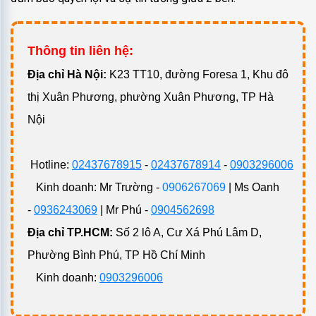
Thông tin liên hệ:
Đ
ịa chỉ Hà Nội:
K23 TT10, đường Foresa 1, Khu đô
thị Xuân Phương, phường Xuân Phương, TP Hà
Nội
Hotline:
02437678915
-
02437678914
-
0903296006
Kinh doanh: Mr Trường -
0906267069
| Ms Oanh
-
0936243069
| Mr Phú -
0904562698
Địa chỉ TP.HCM:
Số 2 lô A, Cư Xá Phú Lâm D,
Phường Bình Phú, TP Hồ Chí Minh
Kinh doanh:
0903296006