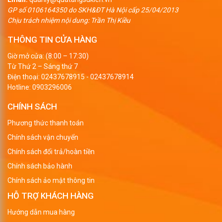
GP số 0106164350 do SKH&ĐT Hà Nội cấp 25/04/2013
Chịu trách nhiệm nội dung: Trần Thị Kiều
Quà tặng USB da sang trọng, tinh tế
THÔNG TIN CỬA HÀNG
Chất liệu: da thật hoặc da PU cao cấp
Giờ mở cửa: (8:00 – 17:30)
Màu sắc: thường là những màu trầm, nhã nhặn và sang
Từ Thứ 2 – Sáng thứ 7
trọng như: nâu, đen, đỏ đô… tuy nhiên vẫn có những
Điện thoại:
02437678915
-
02437678914
Hotline:
0903296006
màu sắc rực rỡ cho những người thích sự nổi bật như:
vàng, đỏ, xanh da trời, xanh lá, cam…
CHÍNH SÁCH
Hình dáng – kích thước: làm theo mẫu có sẵn hoặc theo
Phương thức thanh toán
thiết kế riêng của từng khách hàng
Chính sách vận chuyển
Cổng USB: 2.0 hoặc 3.0
Chính sách đổi trả/hoàn tiền
Loại chíp: chíp cơ hoặc chíp điện tử của các hãng
Chính sách bảo hành
Samsung, Sandisk, Toshiba, Kingston…
Chính sách ảo mật thông tin
Dung lượng: 2-128GB
HỖ TRỢ KHÁCH HÀNG
In ấn: có thể in thường hoặc dập logo chìm nổi trên da
Hướng dẫn mua hàng
tùy theo yêu cầu của khách hàng, khắc logo trên phần