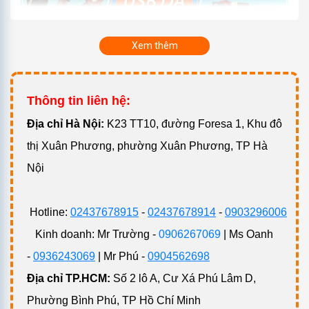
Xem thêm
Epvina – Xưởng sản xuất quà tặng USB da theo yêu cầu
Thông tin liên hệ:
Đ
ịa chỉ Hà Nội:
K23 TT10, đường Foresa 1, Khu đô
Xem thêm:
100+ mẫu
quà tặng USB
luôn “cháy hàng” tại
thị Xuân Phương, phường Xuân Phương, TP Hà
Epvina
Nội
1. Bảng báo giá quà tặng quảng cáo doanh
nghiệp USB da tại Epvina
Hotline:
02437678915
-
02437678914
-
0903296006
Tên
Hình
50
100
200
300
500
1000
STT
SP
Ảnh
chiếc
chiếc
chiếc
chiếc
chiếc
chiếc
Kinh doanh: Mr Trường -
0906267069
| Ms Oanh
Vỏ
-
0936243069
| Mr Phú -
0904562698
1
da
24.975
23.100
Địa chỉ TP.HCM:
Số 2 lô A, Cư Xá Phú Lâm D,
USB
Phường Bình Phú, TP Hồ Chí Minh