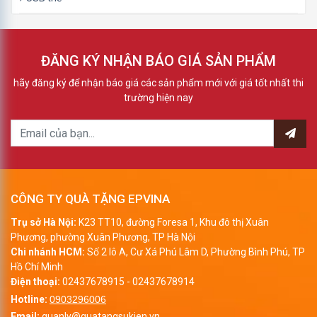
2. Quà tặng USB da có gì đặc biệt, mang lại ý
nghĩa gì cho doanh nghiệp
USB da là một thiết bị dùng để lưu giữ và sao chép dữ liệu giữa
ĐĂNG KÝ NHẬN BÁO GIÁ SẢN PHẨM
các thiết bị điện tử với nhau, chủ yếu là từ máy tính này sang
máy tính khác. Ngày nay USB vỏ da có những bước đột phá
hãy đăng ký để nhận báo giá các sản phẩm mới với giá tốt nhất thi
trường hiện nay
mới về kiểu dáng mẫu mã rất sang trọng và tinh tế, mang đến
tính thẩm mỹ cao cho sản phẩm và thu hút người dùng.
Chi tiết sản phẩm USB da:
CÔNG TY QUÀ TẶNG EPVINA
Trụ sở Hà Nội:
K23 TT10, đường Foresa 1, Khu đô thị Xuân
Phương, phường Xuân Phương, TP Hà Nội
Chi nhánh HCM:
Số 2 lô A, Cư Xá Phú Lâm D, Phường Bình Phú, TP
Hồ Chí Minh
Điện thoại:
02437678915
-
02437678914
Hotline:
0903296006
Email:
quanly@quatangsukien.vn