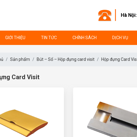
Hà Nội
GIỚI THIỆU
TIN TỨC
CHÍNH SÁCH
DỊCH VỤ
hủ
Sản phẩm
Bút – Sổ – Hộp đựng card visit
Hộp đựng Card Visi
ựng Card Visit