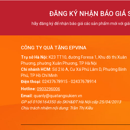
Epvina 
ĐĂNG KÝ NHẬN BÁO GIÁ
Trong x
hãy đăng ký để nhận báo giá các sản phẩm mới với giá 
cho chi
Vì thế,
CÔNG TY QUÀ TẶNG EPVINA
đối tác.
Trụ sở Hà Nội:
K23 TT10, đường Foresa 1, Khu đô thị Xuân
1. H
Phương, phường Xuân Phương, TP Hà Nội
Chi nhánh HCM:
Số 2 lô A, Cư Xá Phú Lâm D, Phường Bình
Card vi
Phú, TP Hồ Chí Minh
Điện thoại:
02437678915
-
02437678914
hay một 
Hotline:
0903296006
thương 
Email:
quanly@quatangsukien.vn
GP số 0106164350 do SKH&ĐT Hà Nội cấp 25/04/2013
những t
Chịu trách nhiệm nội dung: Trần Thị Kiều