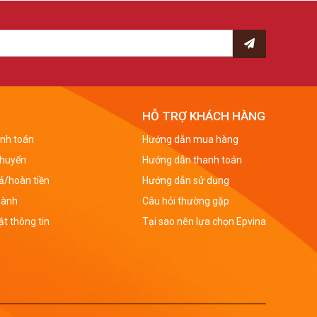
hiệp đều cần cho mình những tấm danh thiếp để giúp
ho chính bản thân, cũng như doanh nghiệp của mình.
nh chuyên nghiệp và tạo ấn tượng tốt với khách hàng,
HỖ TRỢ KHÁCH HÀNG
nh toán
Hướng dẫn mua hàng
chuyển
Hướng dẫn thanh toán
rả/hoàn tiền
Hướng dẫn sử dụng
in đầy đủ những thông tin cơ bản nhất về một cá nhân
hành
Câu hỏi thường gặp
ông ty, số điện thoại, lĩnh vực kinh doanh, logo
t thông tin
Tại sao nên lựa chọn Epvina
 giúp cho đối tác – khách hàng có thể lưu giữ được
 dễ dàng nhất.