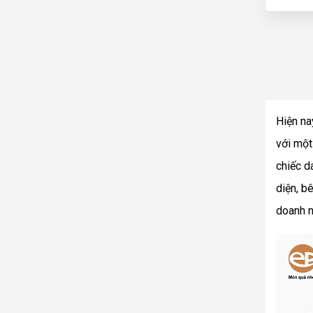
Hiện na
với một
chiếc d
diện, b
doanh n