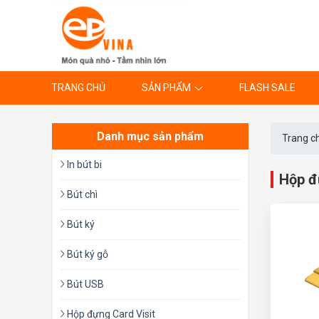
TRANG CHỦ
SẢN PHẨM
FLASH SALE
Danh mục sản phẩm
Trang c
In bút bi
Hộp đ
Bút chì
Bút ký
Bút ký gỗ
Bút USB
Hộp đựng Card Visit