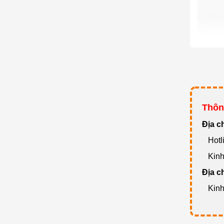
Thông
Đ
ịa c
Hotli
Kinh 
Địa c
Kinh