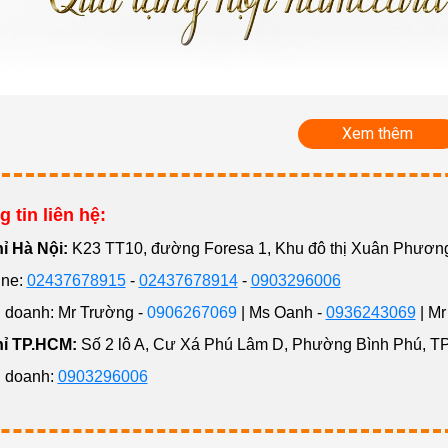
Xem thêm
 tin liên hệ:
hỉ Hà Nội:
K23 TT10, đường Foresa 1, Khu đô thị Xuân Phươ
ne:
02437678915
-
02437678914
-
0903296006
doanh: Mr Trường -
0906267069
| Ms Oanh -
0936243069
| Mr
hỉ TP.HCM:
Số 2 lô A, Cư Xá Phú Lâm D, Phường Bình Phú, T
 doanh:
0903296006