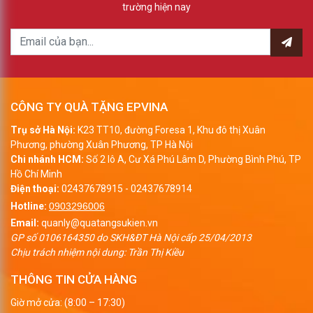
trường hiện nay
CÔNG TY QUÀ TẶNG EPVINA
Trụ sở Hà Nội:
K23 TT10, đường Foresa 1, Khu đô thị Xuân
Phương, phường Xuân Phương, TP Hà Nội
Chi nhánh HCM:
Số 2 lô A, Cư Xá Phú Lâm D, Phường Bình Phú, TP
Hồ Chí Minh
Điện thoại:
02437678915
-
02437678914
Hotline:
0903296006
Email:
quanly@quatangsukien.vn
GP số 0106164350 do SKH&ĐT Hà Nội cấp 25/04/2013
Chịu trách nhiệm nội dung: Trần Thị Kiều
THÔNG TIN CỬA HÀNG
Giờ mở cửa: (8:00 – 17:30)