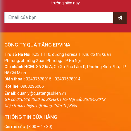
trường hiện nay
CÔNG TY QUÀ TẶNG EPVINA
Trụ sở Hà Nội:
K23 TT10, đường Foresa 1, Khu đô thị Xuân
Phương, phường Xuân Phương, TP Hà Nội
Chi nhánh HCM:
Số 2 lô A, Cư Xá Phú Lâm D, Phường Bình Phú, TP
Hồ Chí Minh
Điện thoại:
02437678915
-
02437678914
Hotline:
0903296006
Email:
quanly@quatangsukien.vn
GP số 0106164350 do SKH&ĐT Hà Nội cấp 25/04/2013
Chịu trách nhiệm nội dung: Trần Thị Kiều
THÔNG TIN CỬA HÀNG
Giờ mở cửa: (8:00 – 17:30)