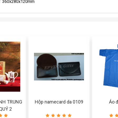
 KT 360x280x120mm
NH TRUNG
Hộp namecard da 0109
Áo 
QUÝ 2