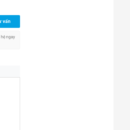
ư vấn
n hệ ngay