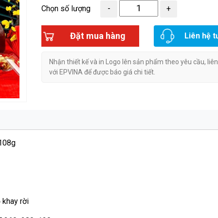
Chọn số lượng
Đặt mua hàng
Liên hệ t
Nhận thiết kế và in Logo lên sản phẩm theo yêu cầu, liê
với EPVINA để được báo giá chi tiết.
 108g
 khay rời