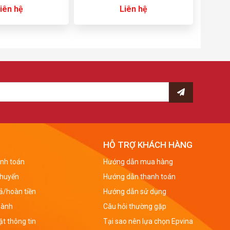
iên hệ
Liên hệ
HỖ TRỢ KHÁCH HÀNG
nh toán
Hướng dẫn mua hàng
chuyển
Hướng dẫn thanh toán
rả/hoàn tiền
Hướng dẫn sử dụng
hành
Câu hỏi thường gặp
t thông tin
Tại sao nên lựa chọn Epvina