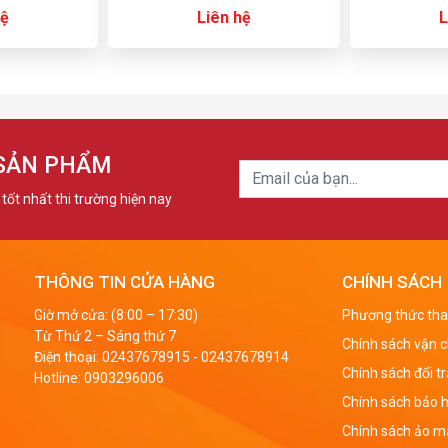
hệ
Liên hệ
L
 SẢN PHẨM
tốt nhất thi trường hiện nay
THÔNG TIN CỬA HÀNG
CHÍNH SÁCH
Giờ mở cửa: (8:00 – 17:30)
Phương thức tha
Từ Thứ 2 – Sáng thứ 7
Chính sách vận 
Điện thoại:
02437678915
-
02437678914
Chính sách đổi t
Hotline:
0903296006
Chính sách bảo 
Chính sách ảo mậ