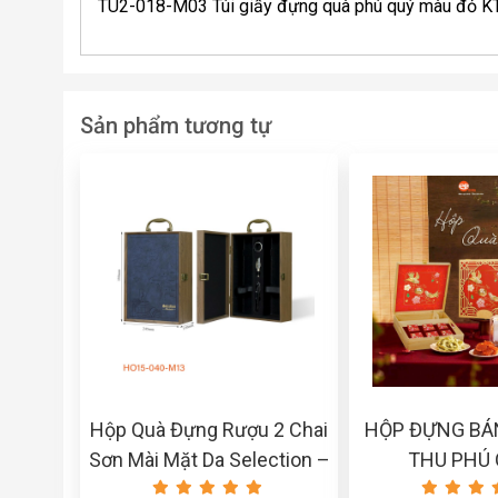
TU2-018-M03 Túi giấy đựng quà phú quý màu đỏ
Sản phẩm tương tự
Hộp Quà Đựng Rượu 2 Chai
HỘP ĐỰNG BÁ
Sơn Mài Mặt Da Selection –
THU PHÚ 
Màu Xanh 3 PK HO15-040-