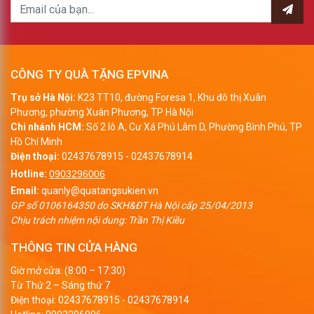
CÔNG TY QUÀ TẶNG EPVINA
Trụ sở Hà Nội:
K23 TT10, đường Foresa 1, Khu đô thị Xuân
Phương, phường Xuân Phương, TP Hà Nội
Chi nhánh HCM:
Số 2 lô A, Cư Xá Phú Lâm D, Phường Bình Phú, TP
Hồ Chí Minh
Điện thoại:
02437678915
-
02437678914
Hotline:
0903296006
Email:
quanly@quatangsukien.vn
GP số 0106164350 do SKH&ĐT Hà Nội cấp 25/04/2013
Chịu trách nhiệm nội dung: Trần Thị Kiều
THÔNG TIN CỬA HÀNG
Giờ mở cửa: (8:00 – 17:30)
Từ Thứ 2 – Sáng thứ 7
Điện thoại:
02437678915
-
02437678914