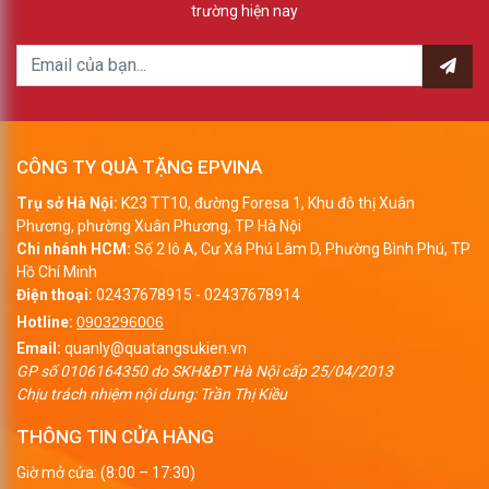
trường hiện nay
CÔNG TY QUÀ TẶNG EPVINA
Trụ sở Hà Nội:
K23 TT10, đường Foresa 1, Khu đô thị Xuân
Phương, phường Xuân Phương, TP Hà Nội
Chi nhánh HCM:
Số 2 lô A, Cư Xá Phú Lâm D, Phường Bình Phú, TP
Hồ Chí Minh
Điện thoại:
02437678915
-
02437678914
Hotline:
0903296006
Email:
quanly@quatangsukien.vn
GP số 0106164350 do SKH&ĐT Hà Nội cấp 25/04/2013
Chịu trách nhiệm nội dung: Trần Thị Kiều
THÔNG TIN CỬA HÀNG
Giờ mở cửa: (8:00 – 17:30)