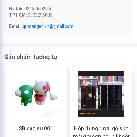
Hà Nội:
02437678915
TP.HCM:
0903296006
Email:
quatangep.vn@gmail.com
Sản phẩm tương tự
USB cao su 0011
Hộp đựng rượu gỗ sơn
mài đôi con ngựa khoét