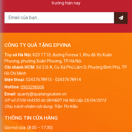
trường hiện nay
CÔNG TY QUÀ TẶNG EPVINA
Trụ sở Hà Nội:
K23 TT10, đường Foresa 1, Khu đô thị Xuân
Phương, phường Xuân Phương, TP Hà Nội
Chi nhánh HCM:
Số 2 lô A, Cư Xá Phú Lâm D, Phường Bình Phú, TP
Hồ Chí Minh
Điện thoại:
02437678915
-
02437678914
Hotline:
0903296006
Email:
quanly@quatangsukien.vn
GP số 0106164350 do SKH&ĐT Hà Nội cấp 25/04/2013
Chịu trách nhiệm nội dung: Trần Thị Kiều
THÔNG TIN CỬA HÀNG
Giờ mở cửa: (8:00 – 17:30)