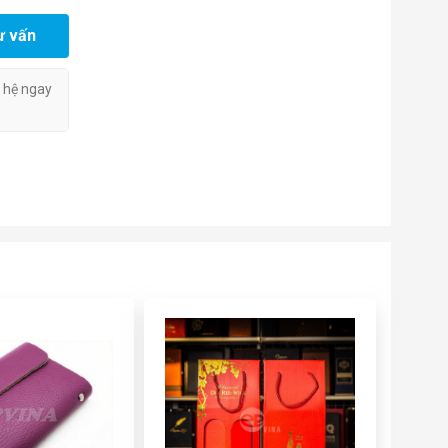
ư vấn
n hệ ngay