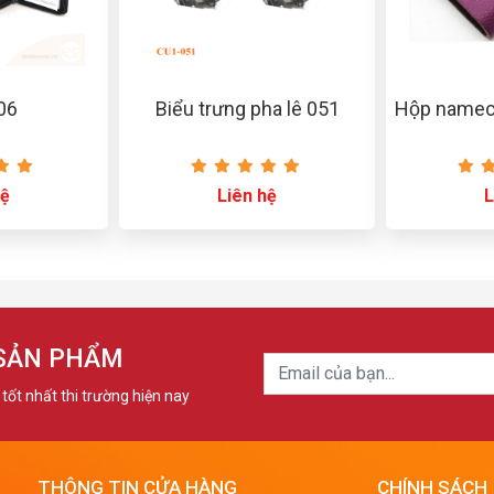
 06
Biểu trưng pha lê 051
Hộp nameca
hệ
Liên hệ
L
 SẢN PHẨM
tốt nhất thi trường hiện nay
THÔNG TIN CỬA HÀNG
CHÍNH SÁCH