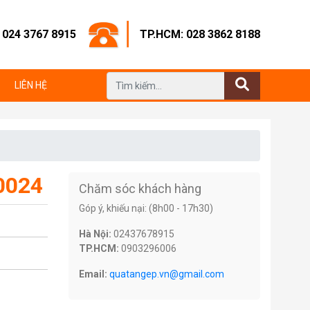
: 024 3767 8915
TP.HCM: 028 3862 8188
LIÊN HỆ
 0024
Chăm sóc khách hàng
Góp ý, khiếu nại: (8h00 - 17h30)
Hà Nội:
02437678915
TP.HCM:
0903296006
Email:
quatangep.vn@gmail.com