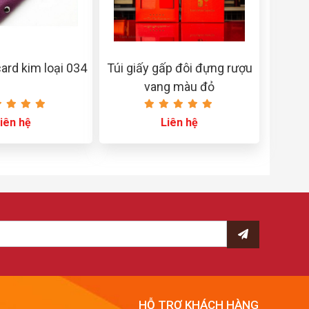
rd kim loại 034
Túi giấy gấp đôi đựng rượu
vang màu đỏ
iên hệ
Liên hệ
HỖ TRỢ KHÁCH HÀNG