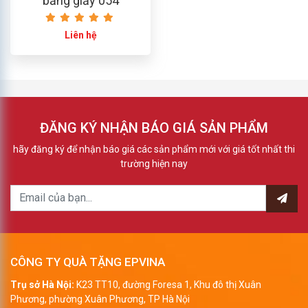
bằng giấy 054
Liên hệ
ĐĂNG KÝ NHẬN BÁO GIÁ SẢN PHẨM
hãy đăng ký để nhận báo giá các sản phẩm mới với giá tốt nhất thi
trường hiện nay
CÔNG TY QUÀ TẶNG EPVINA
Trụ sở Hà Nội:
K23 TT10, đường Foresa 1, Khu đô thị Xuân
Phương, phường Xuân Phương, TP Hà Nội