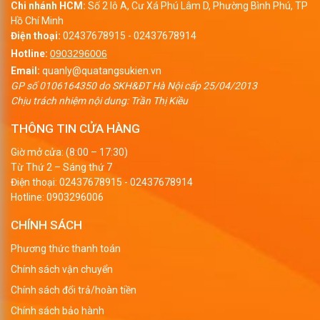
Chi nhánh HCM:
Số 2 lô A, Cư Xá Phú Lâm D, Phường Bình Phú, TP
Hồ Chí Minh
Điện thoại:
02437678915
-
02437678914
Hotline:
0903296006
Email:
quanly@quatangsukien.vn
GP số 0106164350 do SKH&ĐT Hà Nội cấp 25/04/2013
Chịu trách nhiệm nội dung: Trần Thị Kiều
THÔNG TIN CỬA HÀNG
Giờ mở cửa: (8:00 – 17:30)
Từ Thứ 2 – Sáng thứ 7
Điện thoại:
02437678915
-
02437678914
Hotline:
0903296006
CHÍNH SÁCH
Phương thức thanh toán
Chính sách vận chuyển
Chính sách đổi trả/hoàn tiền
Chính sách bảo hành