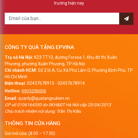
trường hiện nay
CÔNG TY QUÀ TẶNG EPVINA
Trụ sở Hà Nội:
K23 TT10, đường Foresa 1, Khu đô thị Xuân
Phương, phường Xuân Phương, TP Hà Nội
Chi nhánh HCM:
Số 2 lô A, Cư Xá Phú Lâm D, Phường Bình Phú, TP
Hồ Chí Minh
Điện thoại:
02437678915
-
02437678914
Hotline:
0903296006
Email:
quanly@quatangsukien.vn
GP số 0106164350 do SKH&ĐT Hà Nội cấp 25/04/2013
Chịu trách nhiệm nội dung: Trần Thị Kiều
THÔNG TIN CỬA HÀNG
Giờ mở cửa: (8:00 – 17:30)