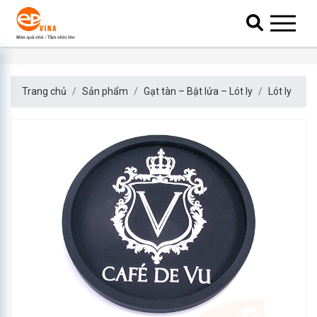
Trang chủ
Sản phẩm
Gạt tàn – Bật lửa – Lót ly
Lót ly