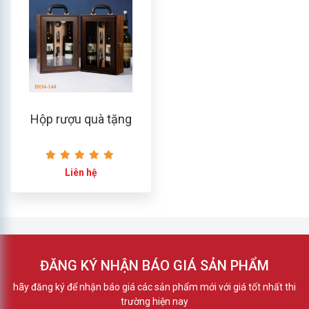
Hộp rượu quà tặng
Liên hệ
ĐĂNG KÝ NHẬN BÁO GIÁ SẢN PHẨM
hãy đăng ký để nhận báo giá các sản phẩm mới với giá tốt nhất thi
trường hiện nay