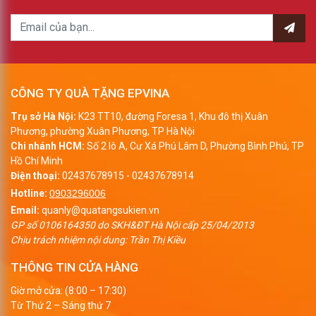
CÔNG TY QUÀ TẶNG EPVINA
Trụ sở Hà Nội:
K23 TT10, đường Foresa 1, Khu đô thị Xuân
Phương, phường Xuân Phương, TP Hà Nội
Chi nhánh HCM:
Số 2 lô A, Cư Xá Phú Lâm D, Phường Bình Phú, TP
Hồ Chí Minh
Điện thoại:
02437678915
-
02437678914
Hotline:
0903296006
Email:
quanly@quatangsukien.vn
GP số 0106164350 do SKH&ĐT Hà Nội cấp 25/04/2013
Chịu trách nhiệm nội dung: Trần Thị Kiều
THÔNG TIN CỬA HÀNG
Giờ mở cửa: (8:00 – 17:30)
Từ Thứ 2 – Sáng thứ 7