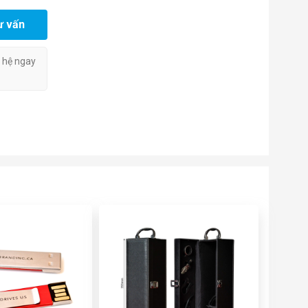
ư vấn
n hệ ngay