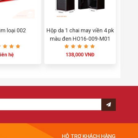
m loại 002
Hộp da 1 chai may viền 4 pk
màu đen HO16-009-M01
iên hệ
138,000 VNĐ
HỖ TRỢ KHÁCH HÀNG