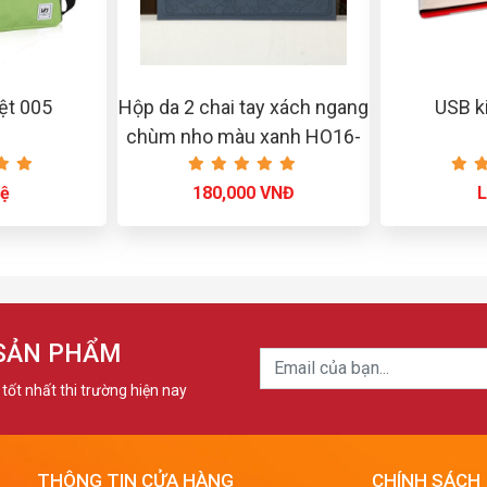
iệt 005
Hộp da 2 chai tay xách ngang
USB ki
chùm nho màu xanh HO16-
045-M13
hệ
180,000 VNĐ
L
 SẢN PHẨM
tốt nhất thi trường hiện nay
THÔNG TIN CỬA HÀNG
CHÍNH SÁCH