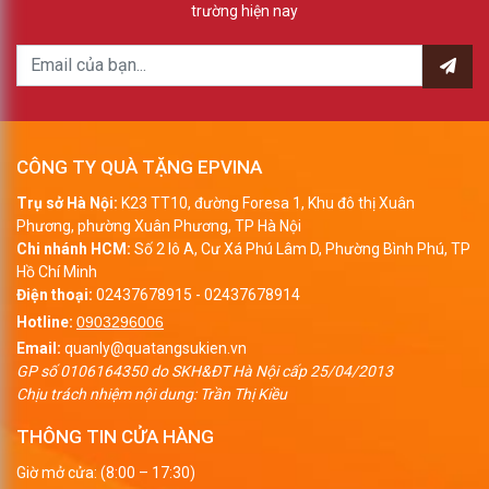
trường hiện nay
CÔNG TY QUÀ TẶNG EPVINA
Trụ sở Hà Nội:
K23 TT10, đường Foresa 1, Khu đô thị Xuân
Phương, phường Xuân Phương, TP Hà Nội
Chi nhánh HCM:
Số 2 lô A, Cư Xá Phú Lâm D, Phường Bình Phú, TP
Hồ Chí Minh
Điện thoại:
02437678915
-
02437678914
Hotline:
0903296006
Email:
quanly@quatangsukien.vn
GP số 0106164350 do SKH&ĐT Hà Nội cấp 25/04/2013
Chịu trách nhiệm nội dung: Trần Thị Kiều
THÔNG TIN CỬA HÀNG
Giờ mở cửa: (8:00 – 17:30)