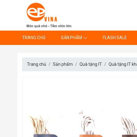
TRANG CHỦ
SẢN PHẨM
FLASH SALE
Trang chủ
Sản phẩm
Quà tặng IT
Quà tặng IT kh