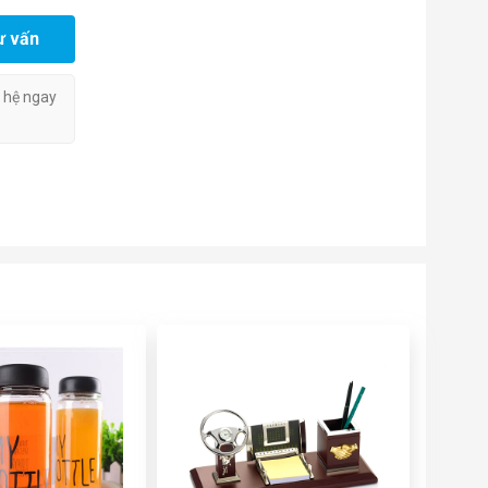
ư vấn
n hệ ngay