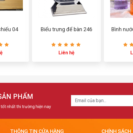
chiếu 04
Biểu trưng để bàn 246
Bình nướ
hệ
Liên hệ
L
 SẢN PHẨM
tốt nhất thi trường hiện nay
THÔNG TIN CỬA HÀNG
CHÍNH SÁCH