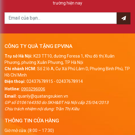
trường hiện nay
CÔNG TY QUÀ TẶNG EPVINA
Trụ sở Hà Nội:
K23 TT10, đường Foresa 1, Khu đô thị Xuân
Phương, phường Xuân Phương, TP Hà Nội
Chi nhánh HCM:
Số 2 lô A, Cư Xá Phú Lâm D, Phường Bình Phú, TP
Hồ Chí Minh
Điện thoại:
02437678915
-
02437678914
Hotline:
0903296006
Email:
quanly@quatangsukien.vn
GP số 0106164350 do SKH&ĐT Hà Nội cấp 25/04/2013
Chịu trách nhiệm nội dung: Trần Thị Kiều
THÔNG TIN CỬA HÀNG
Giờ mở cửa: (8:00 – 17:30)