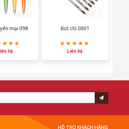
yến mại 098
Bút chì 0001
iên hệ
Liên hệ
HỖ TRỢ KHÁCH HÀNG