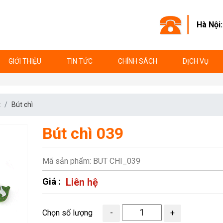
Hà Nội
GIỚI THIỆU
TIN TỨC
CHÍNH SÁCH
DỊCH VỤ
t
Bút chì
Bút chì 039
Mã sản phẩm: BUT CHI_039
Giá :
Liên hệ
Chọn số lượng