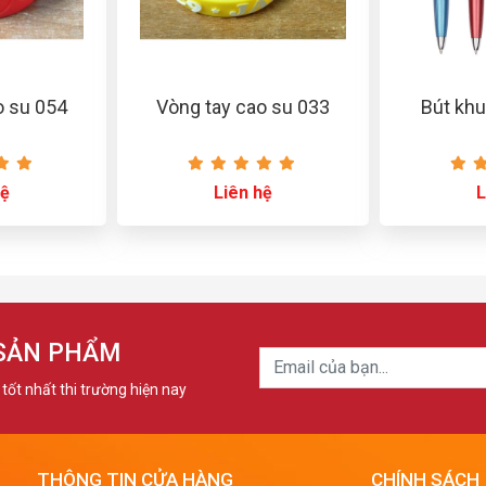
o su 054
Vòng tay cao su 033
Bút khu
hệ
Liên hệ
L
 SẢN PHẨM
tốt nhất thi trường hiện nay
THÔNG TIN CỬA HÀNG
CHÍNH SÁCH