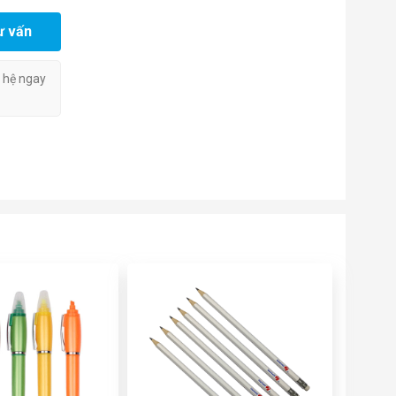
ư vấn
n hệ ngay