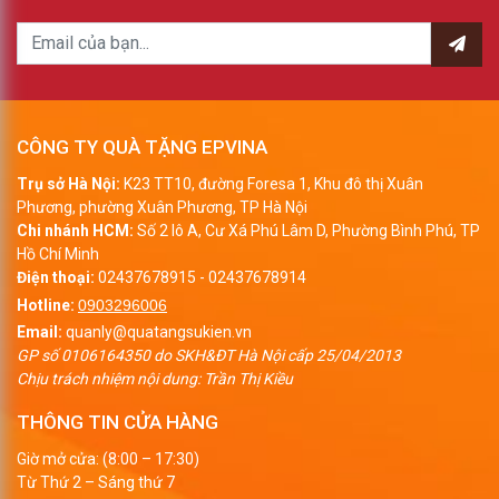
CÔNG TY QUÀ TẶNG EPVINA
Trụ sở Hà Nội:
K23 TT10, đường Foresa 1, Khu đô thị Xuân
Phương, phường Xuân Phương, TP Hà Nội
Chi nhánh HCM:
Số 2 lô A, Cư Xá Phú Lâm D, Phường Bình Phú, TP
Hồ Chí Minh
Điện thoại:
02437678915
-
02437678914
Hotline:
0903296006
Email:
quanly@quatangsukien.vn
GP số 0106164350 do SKH&ĐT Hà Nội cấp 25/04/2013
Chịu trách nhiệm nội dung: Trần Thị Kiều
THÔNG TIN CỬA HÀNG
Giờ mở cửa: (8:00 – 17:30)
Từ Thứ 2 – Sáng thứ 7