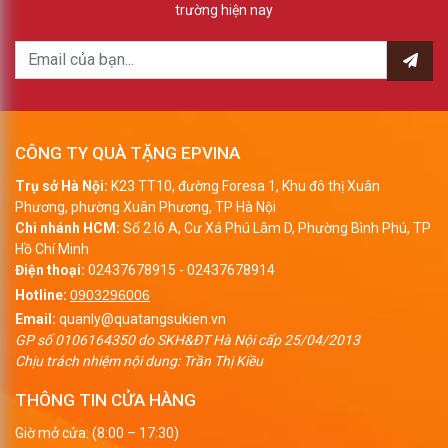
trường hiện nay
CÔNG TY QUÀ TẶNG EPVINA
Trụ sở Hà Nội:
K23 TT10, đường Foresa 1, Khu đô thị Xuân
Phương, phường Xuân Phương, TP Hà Nội
Chi nhánh HCM:
Số 2 lô A, Cư Xá Phú Lâm D, Phường Bình Phú, TP
Hồ Chí Minh
Điện thoại:
02437678915
-
02437678914
Hotline:
0903296006
Email:
quanly@quatangsukien.vn
GP số 0106164350 do SKH&ĐT Hà Nội cấp 25/04/2013
Chịu trách nhiệm nội dung: Trần Thị Kiều
THÔNG TIN CỬA HÀNG
Giờ mở cửa: (8:00 – 17:30)