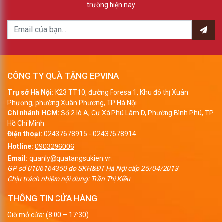
trường hiện nay
CÔNG TY QUÀ TẶNG EPVINA
Trụ sở Hà Nội:
K23 TT10, đường Foresa 1, Khu đô thị Xuân
Phương, phường Xuân Phương, TP Hà Nội
Chi nhánh HCM:
Số 2 lô A, Cư Xá Phú Lâm D, Phường Bình Phú, TP
Hồ Chí Minh
Điện thoại:
02437678915
-
02437678914
Hotline:
0903296006
Email:
quanly@quatangsukien.vn
GP số 0106164350 do SKH&ĐT Hà Nội cấp 25/04/2013
Chịu trách nhiệm nội dung: Trần Thị Kiều
THÔNG TIN CỬA HÀNG
Giờ mở cửa: (8:00 – 17:30)