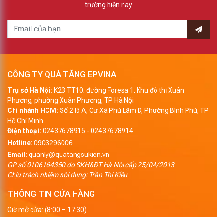
trường hiện nay
CÔNG TY QUÀ TẶNG EPVINA
Trụ sở Hà Nội:
K23 TT10, đường Foresa 1, Khu đô thị Xuân
Phương, phường Xuân Phương, TP Hà Nội
Chi nhánh HCM:
Số 2 lô A, Cư Xá Phú Lâm D, Phường Bình Phú, TP
Hồ Chí Minh
Điện thoại:
02437678915
-
02437678914
Hotline:
0903296006
Email:
quanly@quatangsukien.vn
GP số 0106164350 do SKH&ĐT Hà Nội cấp 25/04/2013
Chịu trách nhiệm nội dung: Trần Thị Kiều
THÔNG TIN CỬA HÀNG
Giờ mở cửa: (8:00 – 17:30)