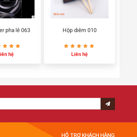
r pha lê 063
Hộp diêm 010
iên hệ
Liên hệ
HỖ TRỢ KHÁCH HÀNG