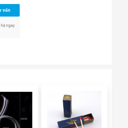
ư vấn
n hệ ngay