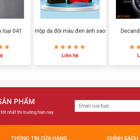
 loại 041
Hộp da đôi màu đen ánh sao
Decande
hệ
Liên hệ
L
 SẢN PHẨM
tốt nhất thi trường hiện nay
THÔNG TIN CỬA HÀNG
CHÍNH SÁCH