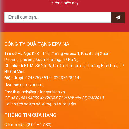
trường hiện nay
CÔNG TY QUÀ TẶNG EPVINA
Trụ sở Hà Nội:
K23 TT10, đường Foresa 1, Khu đô thị Xuân
Phương, phường Xuân Phương, TP Hà Nội
Chi nhánh HCM:
Số 2 lô A, Cư Xá Phú Lâm D, Phường Bình Phú, TP
Hồ Chí Minh
Điện thoại:
02437678915
-
02437678914
Hotline:
0903296006
Email:
quanly@quatangsukien.vn
GP số 0106164350 do SKH&ĐT Hà Nội cấp 25/04/2013
Chịu trách nhiệm nội dung: Trần Thị Kiều
THÔNG TIN CỬA HÀNG
Giờ mở cửa: (8:00 – 17:30)