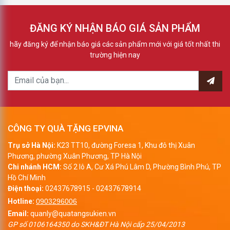
ĐĂNG KÝ NHẬN BÁO GIÁ SẢN PHẨM
hãy đăng ký để nhận báo giá các sản phẩm mới với giá tốt nhất thi
trường hiện nay
CÔNG TY QUÀ TẶNG EPVINA
Trụ sở Hà Nội:
K23 TT10, đường Foresa 1, Khu đô thị Xuân
Phương, phường Xuân Phương, TP Hà Nội
Chi nhánh HCM:
Số 2 lô A, Cư Xá Phú Lâm D, Phường Bình Phú, TP
Hồ Chí Minh
Điện thoại:
02437678915
-
02437678914
Hotline:
0903296006
Email:
quanly@quatangsukien.vn
GP số 0106164350 do SKH&ĐT Hà Nội cấp 25/04/2013