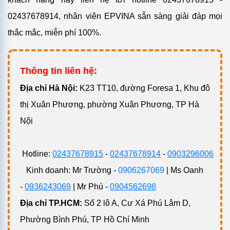
02437678914, nhân viên EPVINA sẵn sàng giải đáp mọi
thắc mắc, miễn phí 100%.
Thông tin liên hệ:
Đ
ịa chỉ Hà Nội:
K23 TT10, đường Foresa 1, Khu đô
thị Xuân Phương, phường Xuân Phương, TP Hà
Nội
Hotline:
02437678915
-
02437678914
-
0903296006
Kinh doanh: Mr Trường -
0906267069
| Ms Oanh
-
0936243069
| Mr Phú -
0904562698
Địa chỉ TP.HCM:
Số 2 lô A, Cư Xá Phú Lâm D,
Phường Bình Phú, TP Hồ Chí Minh