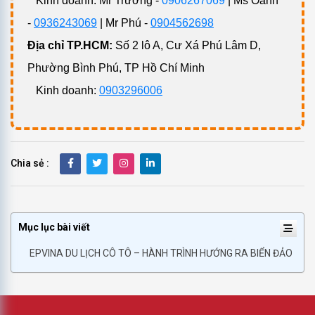
Kinh doanh: Mr Trường -
0906267069
| Ms Oanh
-
0936243069
| Mr Phú -
0904562698
Địa chỉ TP.HCM:
Số 2 lô A, Cư Xá Phú Lâm D,
Phường Bình Phú, TP Hồ Chí Minh
Kinh doanh:
0903296006
Chia sẻ :
Mục lục bài viết
EPVINA DU LỊCH CÔ TÔ – HÀNH TRÌNH HƯỚNG RA BIỂN ĐẢO