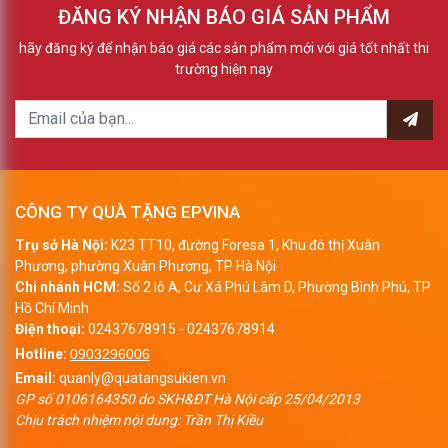
ĐĂNG KÝ NHẬN BÁO GIÁ SẢN PHẨM
hãy đăng ký để nhận báo giá các sản phẩm mới với giá tốt nhất thi
trường hiện nay
CÔNG TY QUÀ TẶNG EPVINA
Trụ sở Hà Nội:
K23 TT10, đường Foresa 1, Khu đô thị Xuân
Phương, phường Xuân Phương, TP Hà Nội
Chi nhánh HCM:
Số 2 lô A, Cư Xá Phú Lâm D, Phường Bình Phú, TP
Hồ Chí Minh
Điện thoại:
02437678915
-
02437678914
Hotline:
0903296006
Email:
quanly@quatangsukien.vn
GP số 0106164350 do SKH&ĐT Hà Nội cấp 25/04/2013
Chịu trách nhiệm nội dung: Trần Thị Kiều