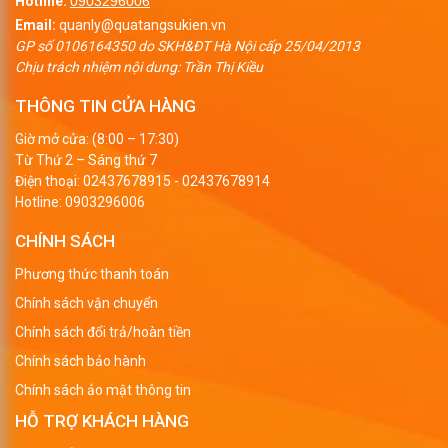
Hotline:
0903296006
Email:
quanly@quatangsukien.vn
GP số 0106164350 do SKH&ĐT Hà Nội cấp 25/04/2013
Chịu trách nhiệm nội dung: Trần Thị Kiều
THÔNG TIN CỬA HÀNG
Giờ mở cửa: (8:00 – 17:30)
Từ Thứ 2 – Sáng thứ 7
Điện thoại:
02437678915
-
02437678914
Hotline:
0903296006
CHÍNH SÁCH
Phương thức thanh toán
Chính sách vận chuyển
Chính sách đổi trả/hoàn tiền
Chính sách bảo hành
Chính sách ảo mật thông tin
HỖ TRỢ KHÁCH HÀNG