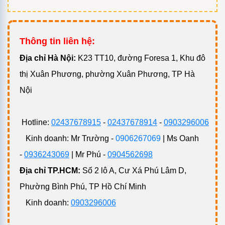
Thông tin liên hệ:
Đ
ịa chỉ Hà Nội:
K23 TT10, đường Foresa 1, Khu đô
thị Xuân Phương, phường Xuân Phương, TP Hà
Nội
Hotline:
02437678915
-
02437678914
-
0903296006
Kinh doanh: Mr Trường -
0906267069
| Ms Oanh
-
0936243069
| Mr Phú -
0904562698
Địa chỉ TP.HCM:
Số 2 lô A, Cư Xá Phú Lâm D,
Phường Bình Phú, TP Hồ Chí Minh
Kinh doanh:
0903296006