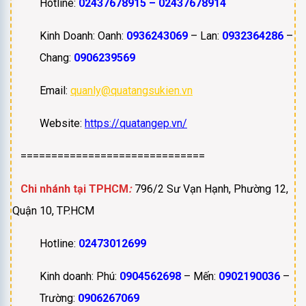
Hotline:
02437678915 – 02437678914
Kinh Doanh: Oanh:
0936243069
– Lan:
0932364286
–
Chang:
0906239569
Email:
quanly@quatangsukien.vn
Website:
https://quatangep.vn/
==============================
Chi nhánh tại TPHCM
:
796/2 Sư Vạn Hạnh, Phường 12,
Quận 10, TP.HCM
Hotline:
02473012699
Kinh doanh: Phú:
0904562698
– Mến:
0902190036
–
Trường:
0906267069