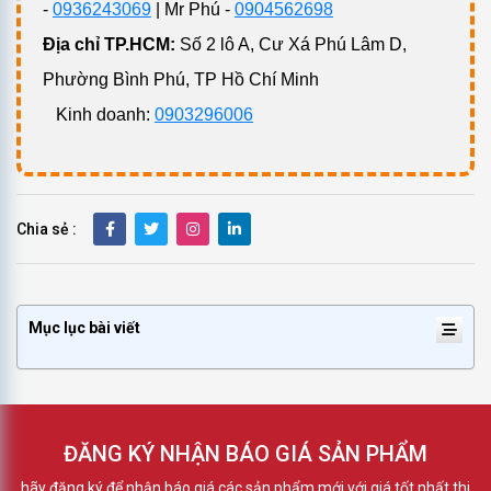
-
0936243069
| Mr Phú -
0904562698
Địa chỉ TP.HCM:
Số 2 lô A, Cư Xá Phú Lâm D,
Phường Bình Phú, TP Hồ Chí Minh
Kinh doanh:
0903296006
Chia sẻ :
Mục lục bài viết
ĐĂNG KÝ NHẬN BÁO GIÁ SẢN PHẨM
hãy đăng ký để nhận báo giá các sản phẩm mới với giá tốt nhất thi