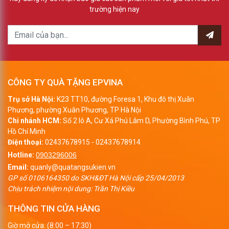
trường hiện nay
CÔNG TY QUÀ TẶNG EPVINA
Trụ sở Hà Nội:
K23 TT10, đường Foresa 1, Khu đô thị Xuân
Phương, phường Xuân Phương, TP Hà Nội
Chi nhánh HCM:
Số 2 lô A, Cư Xá Phú Lâm D, Phường Bình Phú, TP
Hồ Chí Minh
Điện thoại:
02437678915
-
02437678914
Hotline:
0903296006
Email:
quanly@quatangsukien.vn
GP số 0106164350 do SKH&ĐT Hà Nội cấp 25/04/2013
Chịu trách nhiệm nội dung: Trần Thị Kiều
THÔNG TIN CỬA HÀNG
Giờ mở cửa: (8:00 – 17:30)