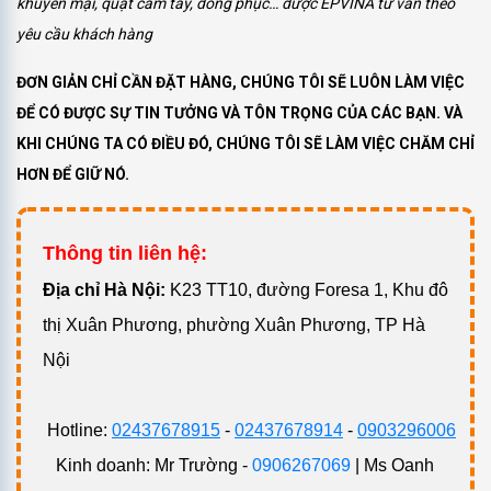
khuyến mại, quạt cầm tay, đồng phục… được EPVINA tư vấn theo
yêu cầu khách hàng
ĐƠN GIẢN CHỈ CẦN ĐẶT HÀNG, CHÚNG TÔI SẼ LUÔN LÀM VIỆC
ĐỂ CÓ ĐƯỢC SỰ TIN TƯỞNG VÀ TÔN TRỌNG CỦA CÁC BẠN. VÀ
KHI CHÚNG TA CÓ ĐIỀU ĐÓ, CHÚNG TÔI SẼ LÀM VIỆC CHĂM CHỈ
HƠN ĐỂ GIỮ NÓ.
Thông tin liên hệ:
Đ
ịa chỉ Hà Nội:
K23 TT10, đường Foresa 1, Khu đô
thị Xuân Phương, phường Xuân Phương, TP Hà
Nội
Hotline:
02437678915
-
02437678914
-
0903296006
Kinh doanh: Mr Trường -
0906267069
| Ms Oanh