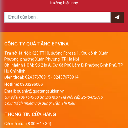
trường hiện nay
CÔNG TY QUÀ TẶNG EPVINA
Trụ sở Hà Nội:
K23 TT10, đường Foresa 1, Khu đô thị Xuân
Phương, phường Xuân Phương, TP Hà Nội
Chi nhánh HCM:
Số 2 lô A, Cư Xá Phú Lâm D, Phường Bình Phú, TP
Hồ Chí Minh
Điện thoại:
02437678915
-
02437678914
Hotline:
0903296006
Email:
quanly@quatangsukien.vn
GP số 0106164350 do SKH&ĐT Hà Nội cấp 25/04/2013
Chịu trách nhiệm nội dung: Trần Thị Kiều
THÔNG TIN CỬA HÀNG
Giờ mở cửa: (8:00 – 17:30)