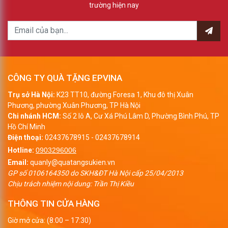
trường hiện nay
CÔNG TY QUÀ TẶNG EPVINA
Trụ sở Hà Nội:
K23 TT10, đường Foresa 1, Khu đô thị Xuân
Phương, phường Xuân Phương, TP Hà Nội
Chi nhánh HCM:
Số 2 lô A, Cư Xá Phú Lâm D, Phường Bình Phú, TP
Hồ Chí Minh
Điện thoại:
02437678915
-
02437678914
Hotline:
0903296006
Email:
quanly@quatangsukien.vn
GP số 0106164350 do SKH&ĐT Hà Nội cấp 25/04/2013
Chịu trách nhiệm nội dung: Trần Thị Kiều
THÔNG TIN CỬA HÀNG
Giờ mở cửa: (8:00 – 17:30)