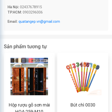
Hà Nội:
02437678915
TP.HCM:
0903296006
Email:
quatangep.vn@gmail.com
Sản phẩm tương tự
Hộp rượu gỗ sơn mài
Bút chì 0030
HO4-259-M10