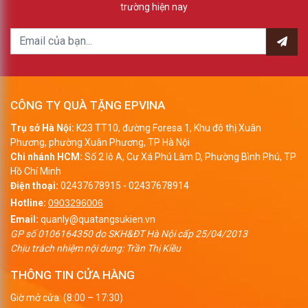
trường hiện nay
CÔNG TY QUÀ TẶNG EPVINA
Trụ sở Hà Nội:
K23 TT10, đường Foresa 1, Khu đô thị Xuân
Phương, phường Xuân Phương, TP Hà Nội
Chi nhánh HCM:
Số 2 lô A, Cư Xá Phú Lâm D, Phường Bình Phú, TP
Hồ Chí Minh
Điện thoại:
02437678915
-
02437678914
Hotline:
0903296006
Email:
quanly@quatangsukien.vn
GP số 0106164350 do SKH&ĐT Hà Nội cấp 25/04/2013
Chịu trách nhiệm nội dung: Trần Thị Kiều
THÔNG TIN CỬA HÀNG
Giờ mở cửa: (8:00 – 17:30)