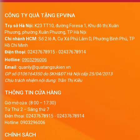
CÔNG TY QUÀ TẶNG EPVINA
Trụ sở Hà Nội:
K23 TT10, đường Foresa 1, Khu đô thị Xuân
Phương, phường Xuân Phương, TP Hà Nội
Chi nhánh HCM:
Số 2 lô A, Cư Xá Phú Lâm D, Phường Bình Phú, TP
Hồ Chí Minh
Điện thoại:
02437678915
-
02437678914
Hotline:
0903296006
Email:
quanly@quatangsukien.vn
GP số 0106164350 do SKH&ĐT Hà Nội cấp 25/04/2013
Chịu trách nhiệm nội dung: Trần Thị Kiều
THÔNG TIN CỬA HÀNG
Giờ mở cửa: (8:00 – 17:30)
Từ Thứ 2 – Sáng thứ 7
Điện thoại:
02437678915
-
02437678914
Hotline:
0903296006
CHÍNH SÁCH