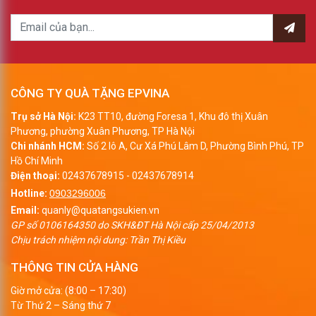
CÔNG TY QUÀ TẶNG EPVINA
Trụ sở Hà Nội:
K23 TT10, đường Foresa 1, Khu đô thị Xuân
Phương, phường Xuân Phương, TP Hà Nội
Chi nhánh HCM:
Số 2 lô A, Cư Xá Phú Lâm D, Phường Bình Phú, TP
Hồ Chí Minh
Điện thoại:
02437678915
-
02437678914
Hotline:
0903296006
Email:
quanly@quatangsukien.vn
GP số 0106164350 do SKH&ĐT Hà Nội cấp 25/04/2013
Chịu trách nhiệm nội dung: Trần Thị Kiều
THÔNG TIN CỬA HÀNG
Giờ mở cửa: (8:00 – 17:30)
Từ Thứ 2 – Sáng thứ 7