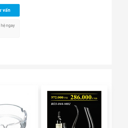
ư vấn
n hệ ngay