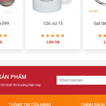
a 099
Cốc sứ 15
Gạt tà
hệ
Liên hệ
L
 SẢN PHẨM
tốt nhất thi trường hiện nay
THÔNG TIN CỬA HÀNG
CHÍNH SÁCH