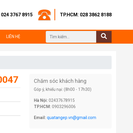
: 024 3767 8915
TP.HCM: 028 3862 8188
LIÊN HỆ
 0047
Chăm sóc khách hàng
Góp ý, khiếu nại: (8h00 - 17h30)
Hà Nội:
02437678915
TP.HCM:
0903296006
Email:
quatangep.vn@gmail.com