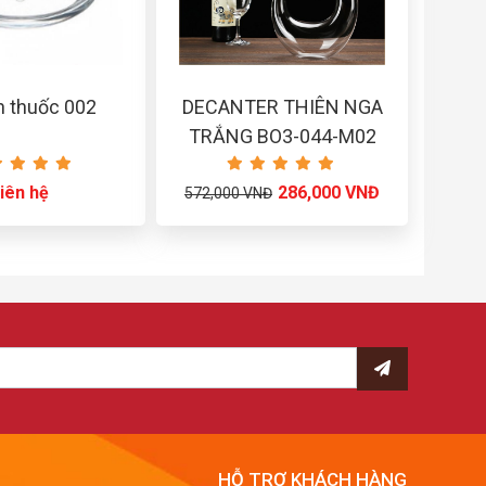
n thuốc 002
DECANTER THIÊN NGA
TRẮNG BO3-044-M02
iên hệ
286,000 VNĐ
572,000 VNĐ
HỖ TRỢ KHÁCH HÀNG