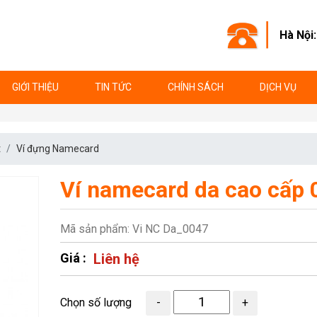
Hà Nội
GIỚI THIỆU
TIN TỨC
CHÍNH SÁCH
DỊCH VỤ
t
Ví đựng Namecard
Ví namecard da cao cấp
Mã sản phẩm: Vi NC Da_0047
Giá :
Liên hệ
Chọn số lượng