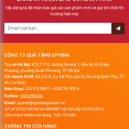
hãy đăng ký để nhận báo giá các sản phẩm mới với giá tốt nhất thi
trường hiện nay
CÔNG TY QUÀ TẶNG EPVINA
Trụ sở Hà Nội:
K23 TT10, đường Foresa 1, Khu đô thị Xuân
Phương, phường Xuân Phương, TP Hà Nội
Chi nhánh HCM:
Số 2 lô A, Cư Xá Phú Lâm D, Phường Bình Phú, TP
Hồ Chí Minh
Điện thoại:
02437678915
-
02437678914
Hotline:
0903296006
Email:
quanly@quatangsukien.vn
GP số 0106164350 do SKH&ĐT Hà Nội cấp 25/04/2013
Chịu trách nhiệm nội dung: Trần Thị Kiều
THÔNG TIN CỬA HÀNG