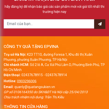
hãy đăng ký để nhận báo giá các sản phẩm mới với giá tốt nhất thi
trường hiện nay
CÔNG TY QUÀ TẶNG EPVINA
Trụ sở Hà Nội:
K23 TT10, đường Foresa 1, Khu đô thị Xuân
Phương, phường Xuân Phương, TP Hà Nội
Chi nhánh HCM:
Số 2 lô A, Cư Xá Phú Lâm D, Phường Bình Phú, TP
Hồ Chí Minh
Điện thoại:
02437678915
-
02437678914
Hotline:
0903296006
Email:
quanly@quatangsukien.vn
GP số 0106164350 do SKH&ĐT Hà Nội cấp 25/04/2013
Chịu trách nhiệm nội dung: Trần Thị Kiều
THÔNG TIN CỬA HÀNG