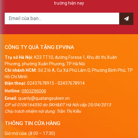
trường hiện nay
CÔNG TY QUÀ TẶNG EPVINA
Trụ sở Hà Nội:
K23 TT10, đường Foresa 1, Khu đô thị Xuân
Phương, phường Xuân Phương, TP Hà Nội
Chi nhánh HCM:
Số 2 lô A, Cư Xá Phú Lâm D, Phường Bình Phú, TP
Hồ Chí Minh
Điện thoại:
02437678915
-
02437678914
Hotline:
0903296006
Email:
quanly@quatangsukien.vn
GP số 0106164350 do SKH&ĐT Hà Nội cấp 25/04/2013
Chịu trách nhiệm nội dung: Trần Thị Kiều
THÔNG TIN CỬA HÀNG
Giờ mở cửa: (8:00 – 17:30)