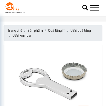
Trang chủ
Sản phẩm
Quà tặng IT
USB quà tặng
USB kim loại