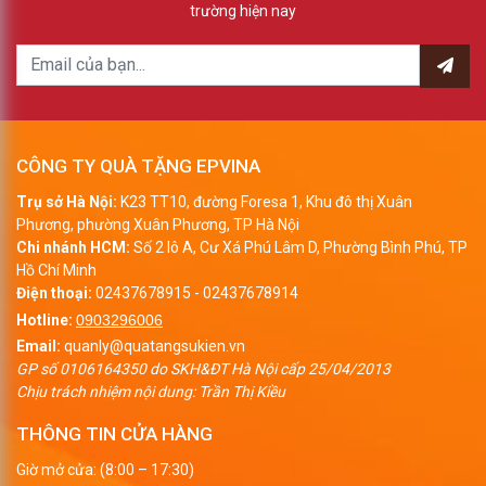
trường hiện nay
CÔNG TY QUÀ TẶNG EPVINA
Trụ sở Hà Nội:
K23 TT10, đường Foresa 1, Khu đô thị Xuân
Phương, phường Xuân Phương, TP Hà Nội
Chi nhánh HCM:
Số 2 lô A, Cư Xá Phú Lâm D, Phường Bình Phú, TP
Hồ Chí Minh
Điện thoại:
02437678915
-
02437678914
Hotline:
0903296006
Email:
quanly@quatangsukien.vn
GP số 0106164350 do SKH&ĐT Hà Nội cấp 25/04/2013
Chịu trách nhiệm nội dung: Trần Thị Kiều
THÔNG TIN CỬA HÀNG
Giờ mở cửa: (8:00 – 17:30)