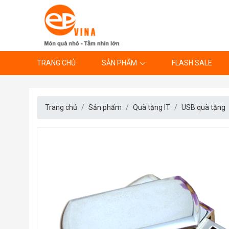
TRANG CHỦ
SẢN PHẨM
FLASH SALE
Trang chủ
Sản phẩm
Quà tặng IT
USB quà tặng