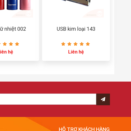
iữ nhiệt 002
USB kim loại 143
iên hệ
Liên hệ
HỖ TRỢ KHÁCH HÀNG