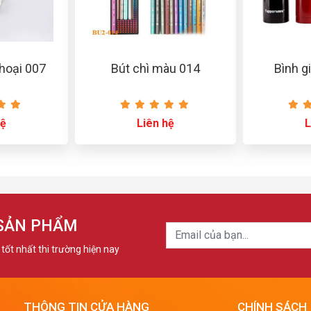
thoại 007
Bút chì màu 014
Bình g
hệ
Liên hệ
L
 SẢN PHẨM
tốt nhất thi trường hiện nay
THÔNG TIN CỬA HÀNG
CHÍNH SÁCH