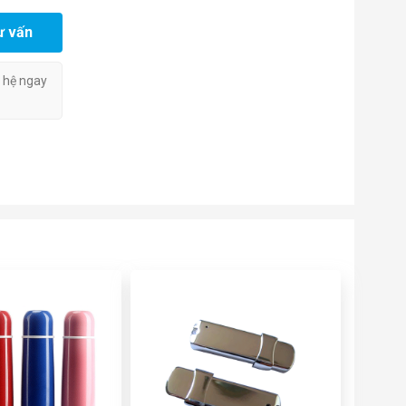
ư vấn
n hệ ngay