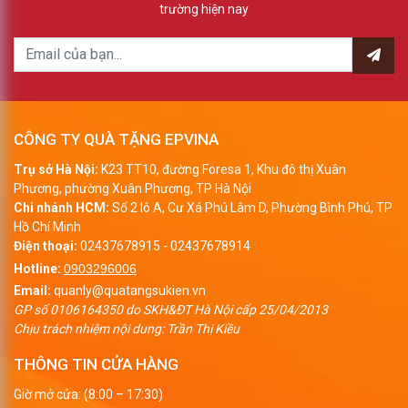
trường hiện nay
CÔNG TY QUÀ TẶNG EPVINA
Trụ sở Hà Nội:
K23 TT10, đường Foresa 1, Khu đô thị Xuân
Phương, phường Xuân Phương, TP Hà Nội
Chi nhánh HCM:
Số 2 lô A, Cư Xá Phú Lâm D, Phường Bình Phú, TP
Hồ Chí Minh
Điện thoại:
02437678915
-
02437678914
Hotline:
0903296006
Email:
quanly@quatangsukien.vn
GP số 0106164350 do SKH&ĐT Hà Nội cấp 25/04/2013
Chịu trách nhiệm nội dung: Trần Thị Kiều
THÔNG TIN CỬA HÀNG
Giờ mở cửa: (8:00 – 17:30)