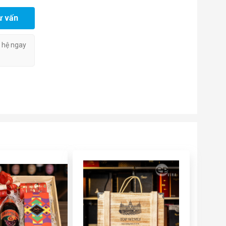
ư vấn
n hệ ngay