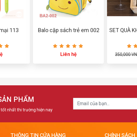
 mại 113
Balo cặp sách trẻ em 002
SET QUÀ K
hệ
Liên hệ
350,000 V
 SẢN PHẨM
tốt nhất thi trường hiện nay
THÔNG TIN CỬA HÀNG
CHÍNH SÁCH