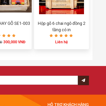
HAY GỖ SE1-003
Hộp gỗ 6 chai ngô đồng 2
tầng có in
300,000 VNĐ
Liên hệ
NĐ
HỖ TRỢ KHÁCH HÀNG