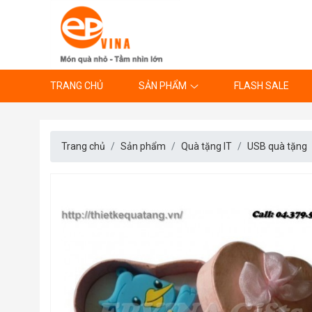
TRANG CHỦ
SẢN PHẨM
FLASH SALE
Trang chủ
Sản phẩm
Quà tặng IT
USB quà tặng