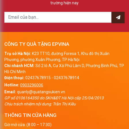
trường hiện nay
CÔNG TY QUÀ TẶNG EPVINA
Trụ sở Hà Nội:
K23 TT10, đường Foresa 1, Khu đô thị Xuân
Phương, phường Xuân Phương, TP Hà Nội
Chi nhánh HCM:
Số 2 lô A, Cư Xá Phú Lâm D, Phường Bình Phú, TP
Hồ Chí Minh
Điện thoại:
02437678915
-
02437678914
Hotline:
0903296006
Email:
quanly@quatangsukien.vn
GP số 0106164350 do SKH&ĐT Hà Nội cấp 25/04/2013
Chịu trách nhiệm nội dung: Trần Thị Kiều
THÔNG TIN CỬA HÀNG
Giờ mở cửa: (8:00 – 17:30)