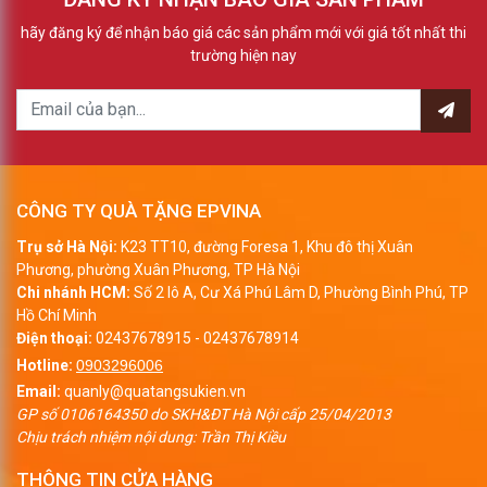
hãy đăng ký để nhận báo giá các sản phẩm mới với giá tốt nhất thi
trường hiện nay
CÔNG TY QUÀ TẶNG EPVINA
Trụ sở Hà Nội:
K23 TT10, đường Foresa 1, Khu đô thị Xuân
Phương, phường Xuân Phương, TP Hà Nội
Chi nhánh HCM:
Số 2 lô A, Cư Xá Phú Lâm D, Phường Bình Phú, TP
Hồ Chí Minh
Điện thoại:
02437678915
-
02437678914
Hotline:
0903296006
Email:
quanly@quatangsukien.vn
GP số 0106164350 do SKH&ĐT Hà Nội cấp 25/04/2013
Chịu trách nhiệm nội dung: Trần Thị Kiều
THÔNG TIN CỬA HÀNG