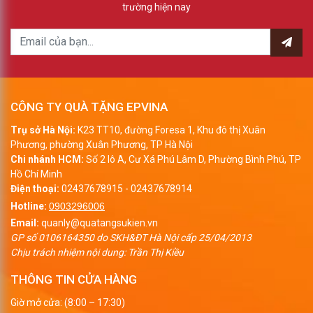
trường hiện nay
CÔNG TY QUÀ TẶNG EPVINA
Trụ sở Hà Nội:
K23 TT10, đường Foresa 1, Khu đô thị Xuân
Phương, phường Xuân Phương, TP Hà Nội
Chi nhánh HCM:
Số 2 lô A, Cư Xá Phú Lâm D, Phường Bình Phú, TP
Hồ Chí Minh
Điện thoại:
02437678915
-
02437678914
Hotline:
0903296006
Email:
quanly@quatangsukien.vn
GP số 0106164350 do SKH&ĐT Hà Nội cấp 25/04/2013
Chịu trách nhiệm nội dung: Trần Thị Kiều
THÔNG TIN CỬA HÀNG
Giờ mở cửa: (8:00 – 17:30)